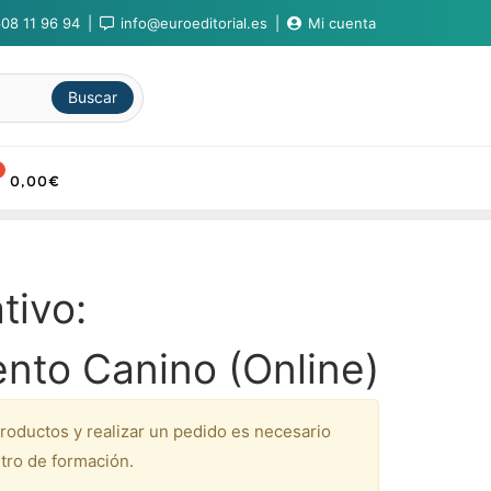
08 11 96 94
info@euroeditorial.es
Mi cuenta
Buscar
0,00
€
tivo:
nto Canino (Online)
productos y realizar un pedido es necesario
tro de formación.