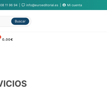
08 11 96 94
info@euroeditorial.es
Mi cuenta
Buscar
0,00
€
VICIOS