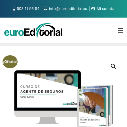
608 11 96 94
info@euroeditorial.es
Mi cuenta
¡Oferta!