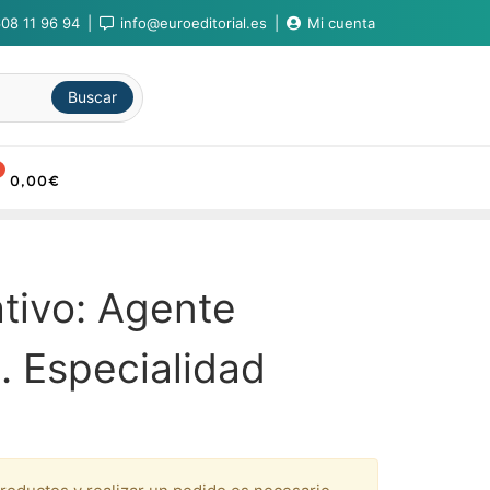
08 11 96 94
info@euroeditorial.es
Mi cuenta
Buscar
0,00
€
tivo: Agente
o. Especialidad