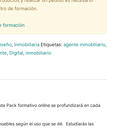
productos y realizar un pedido es necesario
tro de formación.
e formación
Diseño
,
Inmobiliaria
Etiquetas:
agente inmobiliario
,
ente
,
Digital
,
inmobiliario
este Pack formativo online se profundizará en cada
uebles según el uso que se dé. Estudiarás las