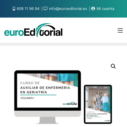
608 11 96 94
info@euroeditorial.es
Mi cuenta