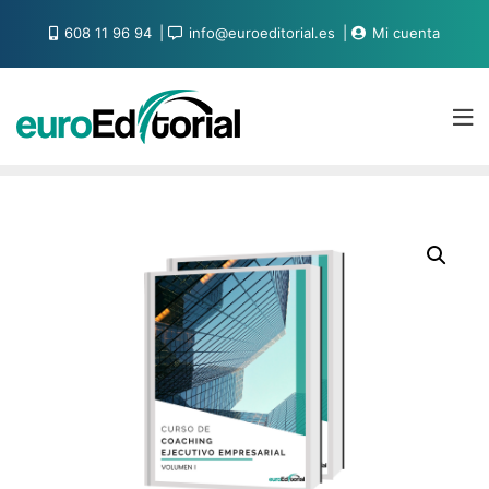
608 11 96 94
info@euroeditorial.es
Mi cuenta