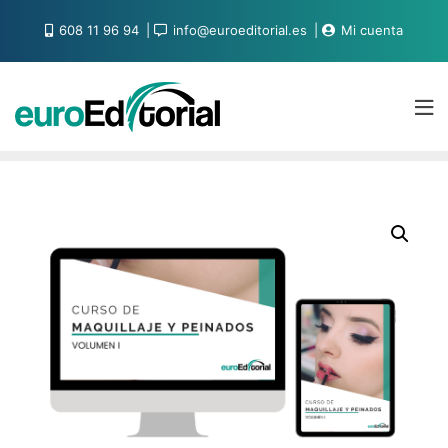
608 11 96 94
info@euroeditorial.es
Mi cuenta