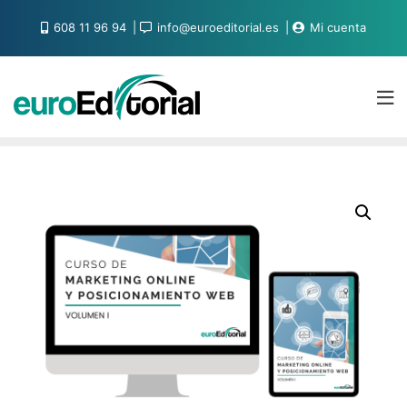
608 11 96 94
info@euroeditorial.es
Mi cuenta