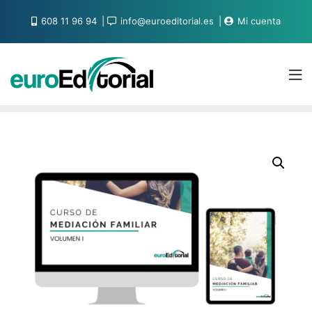
608 11 96 94
info@euroeditorial.es
Mi cuenta