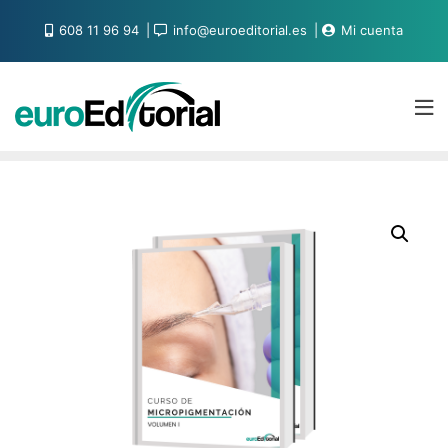
608 11 96 94
info@euroeditorial.es
Mi cuenta