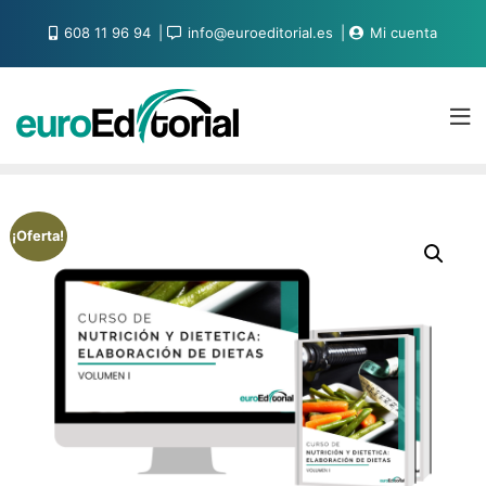
608 11 96 94
info@euroeditorial.es
Mi cuenta
¡Oferta!