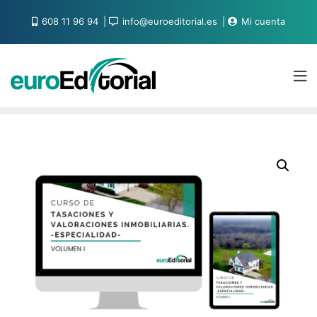
608 11 96 94
info@euroeditorial.es
Mi cuenta