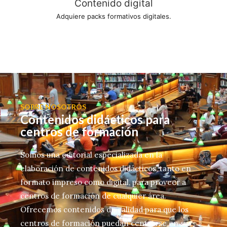
Contenido digital
Adquiere packs formativos digitales.
SOBRE NOSOTROS
Contenidos didácticos para
centros de formación
Somos una editorial especializada en la
elaboración de contenidos didácticos, tanto en
formato impreso como digital, para proveer a
centros de formación de cualquier área.
Ofrecemos contenidos de calidad para que los
centros de formación puedan centrarse en sus