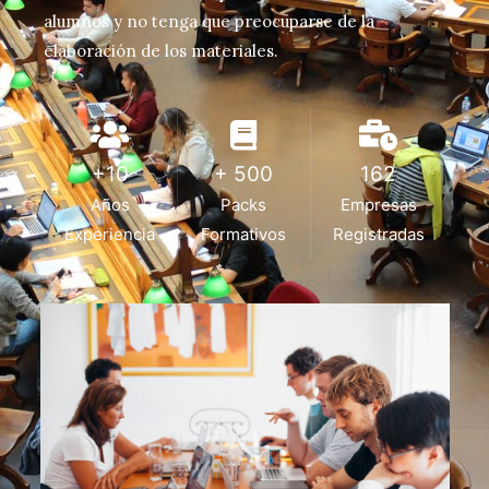
alumnos y no tenga que preocuparse de la
elaboración de los materiales.
+10
+ 500
162
Años
Packs
Empresas
Experiencia
Formativos
Registradas