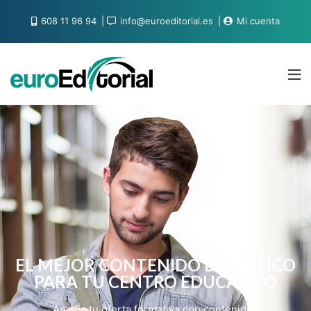
608 11 96 94
info@euroeditorial.es
Mi cuenta
EL MEJOR CONTENIDO DIDÁCTICO
PARA TU CENTRO EDUCATIVO
Amplía tu oferta formativa con contenidos