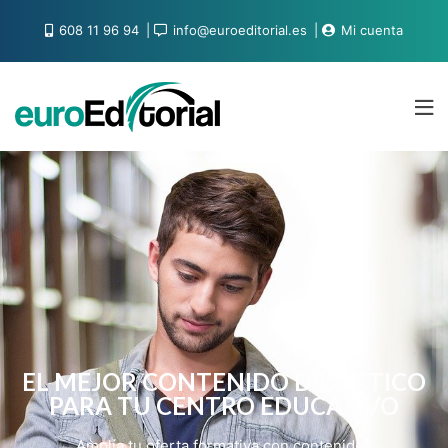
608 11 96 94
info@euroeditorial.es
Mi cuenta
EL MEJOR CONTENIDO DIDÁCTICO
PARA TU CENTRO EDUCATIVO
Amplía tu oferta formativa con contenidos