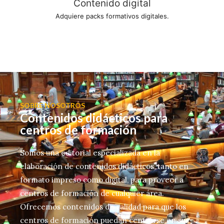
Contenido digital
Adquiere packs formativos digitales.
SOBRE NOSOTROS
Contenidos didácticos para
centros de formación
Somos una editorial especializada en la
elaboración de contenidos didácticos, tanto en
formato impreso como digital, para proveer a
centros de formación de cualquier área.
Ofrecemos contenidos de calidad para que los
centros de formación puedan centrarse en sus