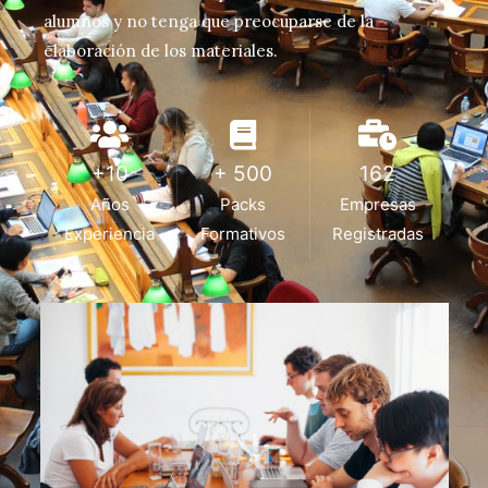
alumnos y no tenga que preocuparse de la
elaboración de los materiales.
+10
+ 500
162
Años
Packs
Empresas
Experiencia
Formativos
Registradas