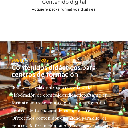
Contenido digital
Adquiere packs formativos digitales.
SOBRE NOSOTROS
Contenidos didácticos para
centros de formación
Somos una editorial especializada en la
elaboración de contenidos didácticos, tanto en
formato impreso como digital, para proveer a
centros de formación de cualquier área.
Ofrecemos contenidos de calidad para que los
centros de formación puedan centrarse en sus