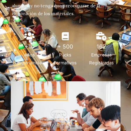
alumnos y no tenga que preocuparse de la
elaboración de los materiales.
+10
+ 500
162
Años
Packs
Empresas
Experiencia
Formativos
Registradas