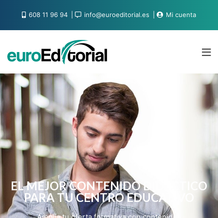
608 11 96 94
info@euroeditorial.es
Mi cuenta
EL MEJOR CONTENIDO DIDÁCTICO
PARA TU CENTRO EDUCATIVO
Amplía tu oferta formativa con contenidos