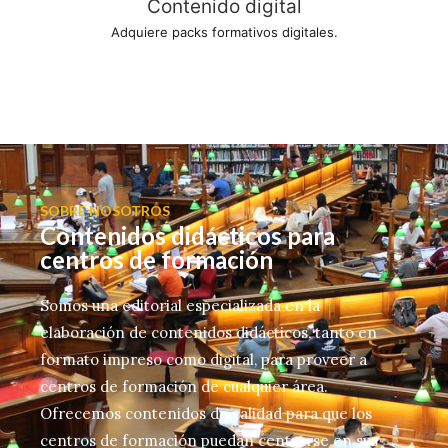
Contenido digital
Adquiere packs formativos digitales.
SOBRE NOSOTROS
Contenidos didácticos para
centros de formación
Somos una editorial especializada en la
elaboración de contenidos didácticos, tanto en
formato impreso como digital, para proveer a
centros de formación de cualquier área.
Ofrecemos contenidos de calidad para que los
centros de formación puedan centrarse en sus