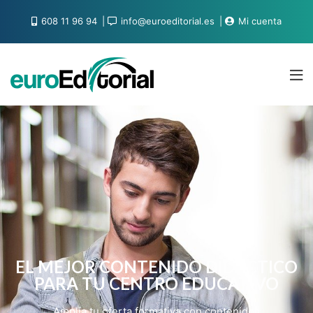
608 11 96 94
info@euroeditorial.es
Mi cuenta
EL MEJOR CONTENIDO DIDÁCTICO
PARA TU CENTRO EDUCATIVO
Amplía tu oferta formativa con contenidos