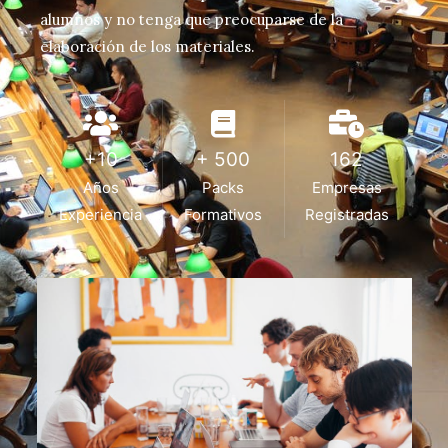
alumnos y no tenga que preocuparse de la
elaboración de los materiales.
+10
+ 500
162
Años
Packs
Empresas
Experiencia
Formativos
Registradas