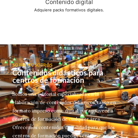
Contenido digital
Adquiere packs formativos digitales.
SOBRE NOSOTROS
Contenidos didácticos para
centros de formación
Somos una editorial especializada en la
elaboración de contenidos didácticos, tanto en
formato impreso como digital, para proveer a
centros de formación de cualquier área.
Ofrecemos contenidos de calidad para que los
centros de formación puedan centrarse en sus