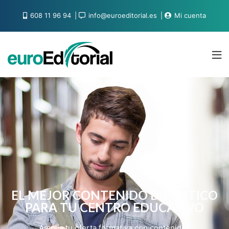
608 11 96 94
info@euroeditorial.es
Mi cuenta
EL MEJOR CONTENIDO DIDÁCTICO
PARA TU CENTRO EDUCATIVO
Amplía tu oferta formativa con contenidos