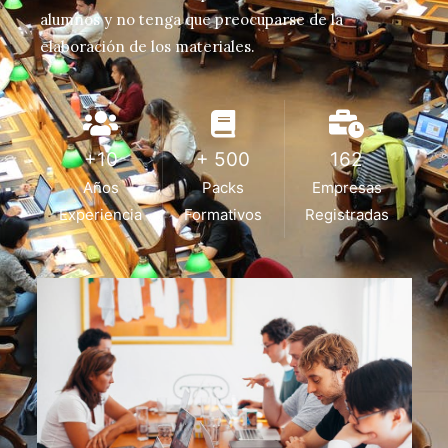
alumnos y no tenga que preocuparse de la
elaboración de los materiales.
+10
+ 500
162
Años
Packs
Empresas
Experiencia
Formativos
Registradas