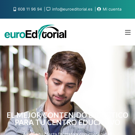
608 11 96 94
info@euroeditorial.es
Mi cuenta
EL MEJOR CONTENIDO DIDÁCTICO
PARA TU CENTRO EDUCATIVO
Amplía tu oferta formativa con contenidos