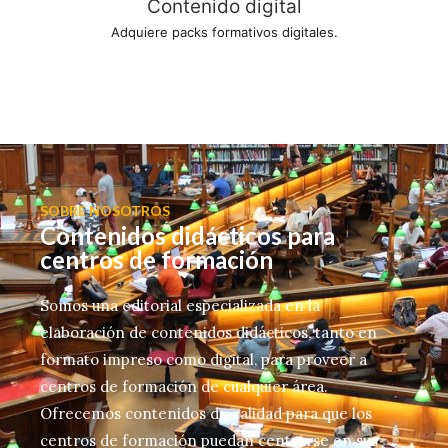
Contenido digital
Adquiere packs formativos digitales.
SOBRE NOSOTROS
Contenidos didácticos para
centros de formación
Somos una editorial especializada en la
elaboración de contenidos didácticos, tanto en
formato impreso como digital, para proveer a
centros de formación de cualquier área.
Ofrecemos contenidos de calidad para que los
centros de formación puedan centrarse en sus