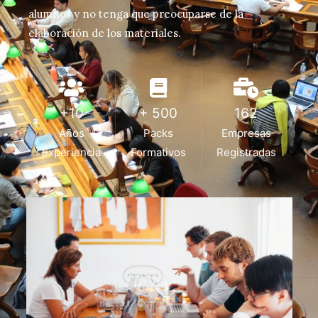
alumnos y no tenga que preocuparse de la
elaboración de los materiales.
+10
+ 500
162
Años
Packs
Empresas
Experiencia
Formativos
Registradas