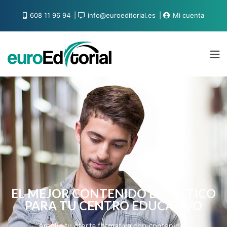
608 11 96 94
info@euroeditorial.es
Mi cuenta
EL MEJOR CONTENIDO DIDÁCTICO
PARA TU CENTRO EDUCATIVO
Amplía tu oferta formativa con contenidos