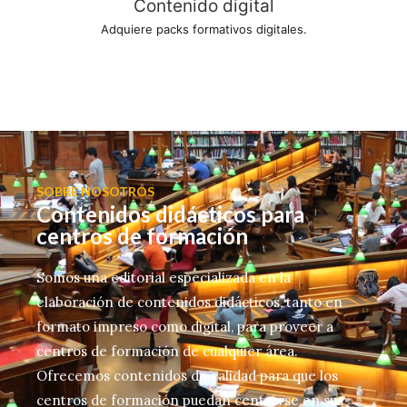
Contenido digital
Adquiere packs formativos digitales.
SOBRE NOSOTROS
Contenidos didácticos para
centros de formación
Somos una editorial especializada en la
elaboración de contenidos didácticos, tanto en
formato impreso como digital, para proveer a
centros de formación de cualquier área.
Ofrecemos contenidos de calidad para que los
centros de formación puedan centrarse en sus