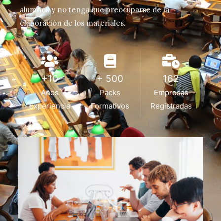
alumnos y no tenga que preocuparse de la
elaboración de los materiales.
+10
+ 500
162
Años
Packs
Empresas
Experiencia
Formativos
Registradas