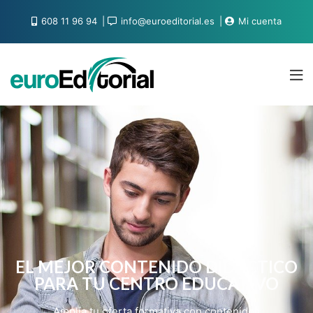
608 11 96 94
info@euroeditorial.es
Mi cuenta
EL MEJOR CONTENIDO DIDÁCTICO
PARA TU CENTRO EDUCATIVO
Amplía tu oferta formativa con contenidos