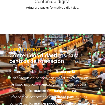
Contenido digital
Adquiere packs formativos digitales.
SOBRE NOSOTROS
Contenidos didácticos para
centros de formación
Somos una editorial especializada en la
elaboración de contenidos didácticos, tanto en
formato impreso como digital, para proveer a
centros de formación de cualquier área.
Ofrecemos contenidos de calidad para que los
centros de formación puedan centrarse en sus