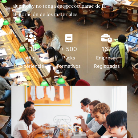
alumnos y no tenga que preocuparse de la
elaboración de los materiales.
+10
+ 500
162
Años
Packs
Empresas
Experiencia
Formativos
Registradas