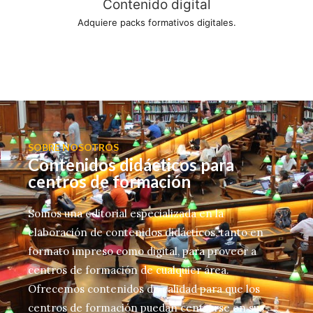
Contenido digital
Adquiere packs formativos digitales.
SOBRE NOSOTROS
Contenidos didácticos para
centros de formación
Somos una editorial especializada en la
elaboración de contenidos didácticos, tanto en
formato impreso como digital, para proveer a
centros de formación de cualquier área.
Ofrecemos contenidos de calidad para que los
centros de formación puedan centrarse en sus