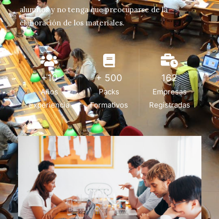
alumnos y no tenga que preocuparse de la
elaboración de los materiales.
+10
+ 500
162
Años
Packs
Empresas
Experiencia
Formativos
Registradas