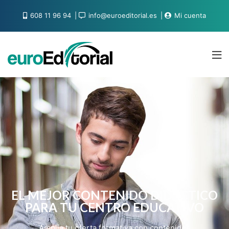
608 11 96 94
info@euroeditorial.es
Mi cuenta
EL MEJOR CONTENIDO DIDÁCTICO
PARA TU CENTRO EDUCATIVO
Amplía tu oferta formativa con contenidos