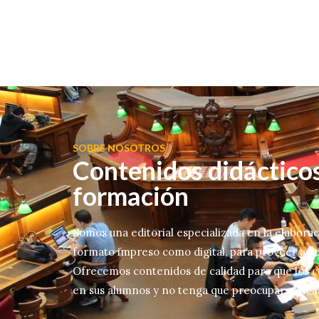
SOBRE NOSOTROS
Contenidos didácticos
formación
Somos una editorial especializada en la elabora
formato impreso como digital, para proveer a c
Ofrecemos contenidos de calidad para que los 
en sus alumnos y no tenga que preocuparse de la