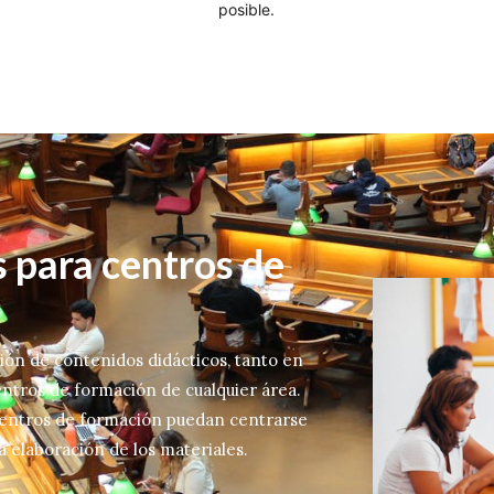
posible.
 para centros de
ción de contenidos didácticos, tanto en
entros de formación de cualquier área.
centros de formación puedan centrarse
 elaboración de los materiales.