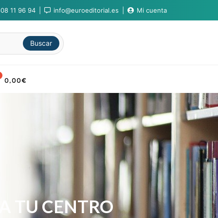
08 11 96 94
info@euroeditorial.es
Mi cuenta
Buscar
0,00
€
A TU CENTRO