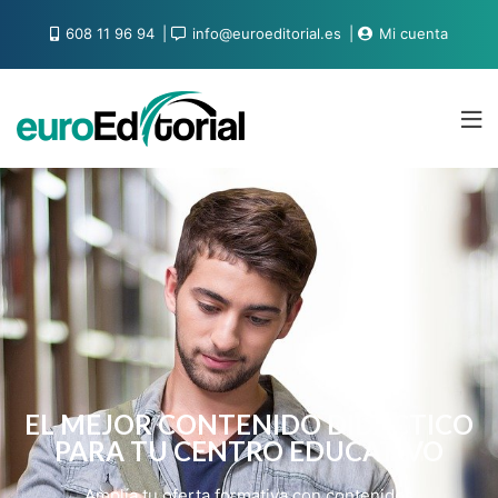
608 11 96 94
info@euroeditorial.es
Mi cuenta
EL MEJOR CONTENIDO DIDÁCTICO
PARA TU CENTRO EDUCATIVO
Amplía tu oferta formativa con contenidos