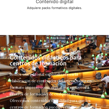
Contenido digital
Adquiere packs formativos digitales.
SOBRE NOSOTROS
Contenidos didácticos para
centros de formación
Somos una editorial especializada en la
elaboración de contenidos didácticos, tanto en
formato impreso como digital, para proveer a
centros de formación de cualquier área.
Ofrecemos contenidos de calidad para que los
centros de formación puedan centrarse en sus