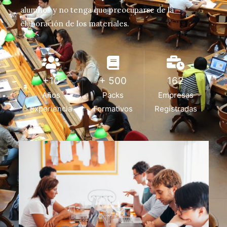
alumnos y no tenga que preocuparse de la
elaboración de los materiales.
+10
+ 500
162
Años
Packs
Empresas
Experiencia
Formativos
Registradas