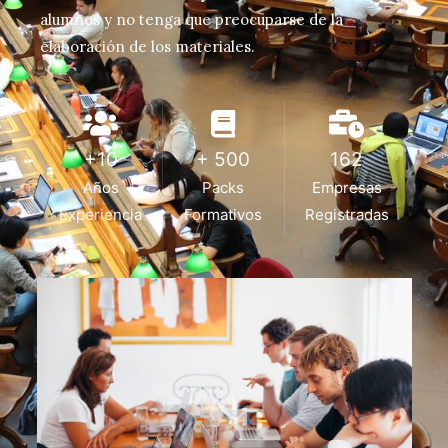
alumnos y no tenga que preocuparse de la
elaboración de los materiales.
+10
+ 500
162
Años
Packs
Empresas
Experiencia
Formativos
Registradas