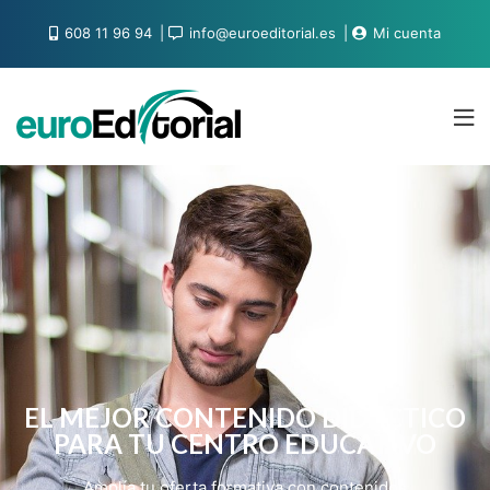
608 11 96 94
info@euroeditorial.es
Mi cuenta
EL MEJOR CONTENIDO DIDÁCTICO
PARA TU CENTRO EDUCATIVO
Amplía tu oferta formativa con contenidos