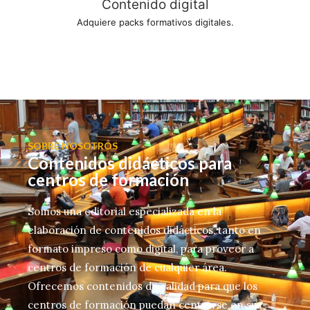
Contenido digital
Adquiere packs formativos digitales.
SOBRE NOSOTROS
Contenidos didácticos para
centros de formación
Somos una editorial especializada en la
elaboración de contenidos didácticos, tanto en
formato impreso como digital, para proveer a
centros de formación de cualquier área.
Ofrecemos contenidos de calidad para que los
centros de formación puedan centrarse en sus