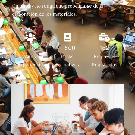
alumnos y no tenga que preocuparse de la
elaboración de los materiales.
+10
+ 500
162
Años
Packs
Empresas
Experiencia
Formativos
Registradas