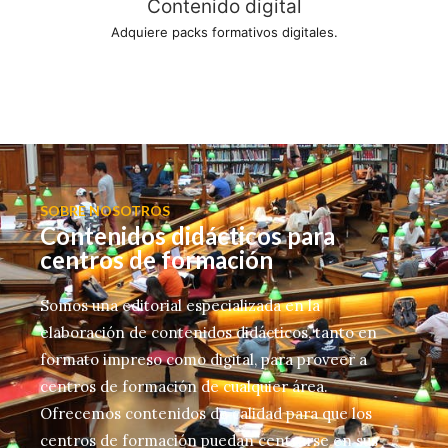
Contenido digital
Adquiere packs formativos digitales.
SOBRE NOSOTROS
Contenidos didácticos para
centros de formación
Somos una editorial especializada en la
elaboración de contenidos didácticos, tanto en
formato impreso como digital, para proveer a
centros de formación de cualquier área.
Ofrecemos contenidos de calidad para que los
centros de formación puedan centrarse en sus