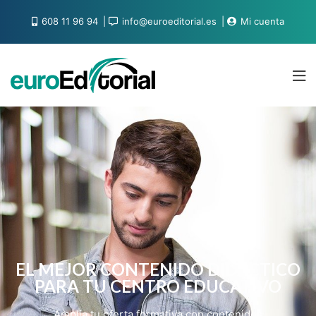
608 11 96 94
info@euroeditorial.es
Mi cuenta
EL MEJOR CONTENIDO DIDÁCTICO
PARA TU CENTRO EDUCATIVO
Amplía tu oferta formativa con contenidos