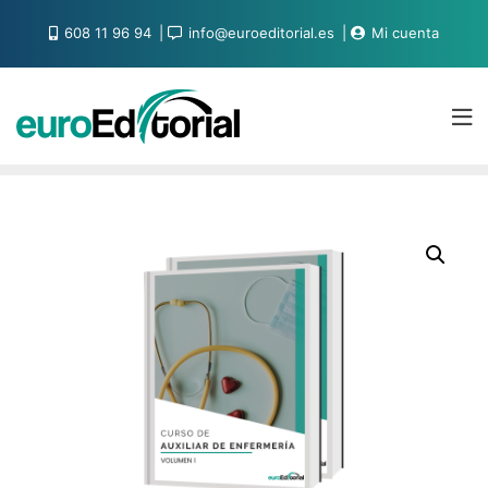
608 11 96 94
info@euroeditorial.es
Mi cuenta