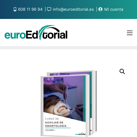
608 11 96 94
info@euroeditorial.es
Mi cuenta