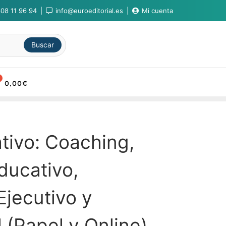
08 11 96 94
info@euroeditorial.es
Mi cuenta
Buscar
0,00
€
tivo: Coaching,
ducativo,
Ejecutivo y
 (Papel y Online)