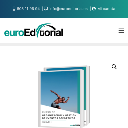
608 11 96 94
info@euroeditorial.es
Mi cuenta