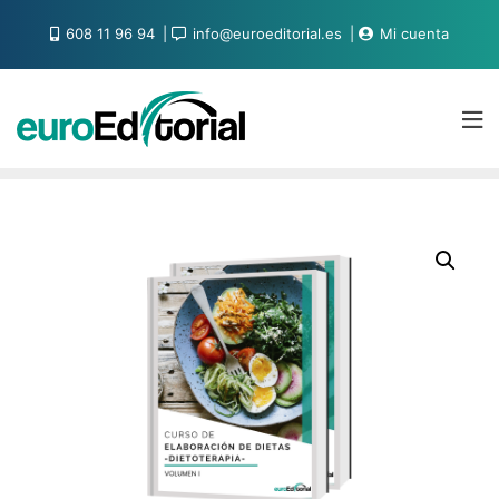
608 11 96 94
info@euroeditorial.es
Mi cuenta