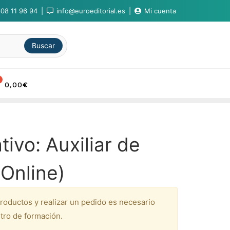
08 11 96 94
info@euroeditorial.es
Mi cuenta
Buscar
0,00
€
ivo: Auxiliar de
(Online)
productos y realizar un pedido es necesario
tro de formación.