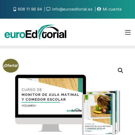
608 11 96 94
info@euroeditorial.es
Mi cuenta
¡Oferta!