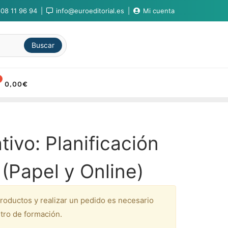
08 11 96 94
info@euroeditorial.es
Mi cuenta
Buscar
0,00
€
ivo: Planificación
(Papel y Online)
productos y realizar un pedido es necesario
tro de formación.