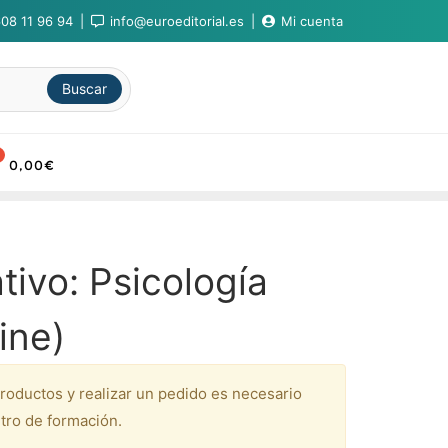
08 11 96 94
info@euroeditorial.es
Mi cuenta
Buscar
0,00
€
ivo: Psicología
line)
productos y realizar un pedido es necesario
tro de formación.