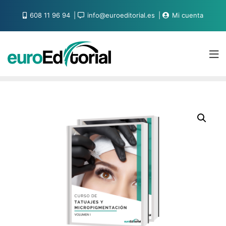
608 11 96 94
info@euroeditorial.es
Mi cuenta