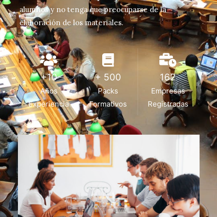
alumnos y no tenga que preocuparse de la
elaboración de los materiales.
+10
+ 500
162
Años
Packs
Empresas
Experiencia
Formativos
Registradas