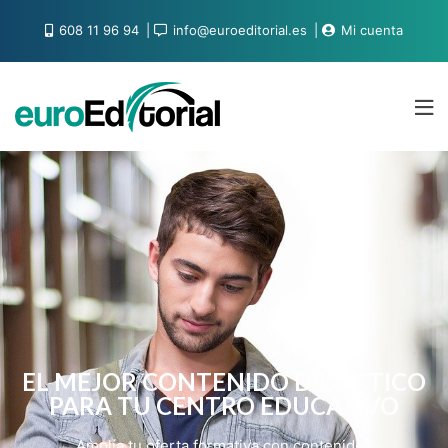
608 11 96 94
info@euroeditorial.es
Mi cuenta
EL MEJOR CONTENIDO DIDÁCTICO
PARA TU CENTRO EDUCATIVO
Amplía tu oferta formativa con contenidos