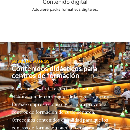
Contenido digital
Adquiere packs formativos digitales.
SOBRE NOSOTROS
Contenidos didácticos para
centros de formación
Somos una editorial especializada en la
elaboración de contenidos didácticos, tanto en
formato impreso como digital, para proveer a
centros de formación de cualquier área.
Ofrecemos contenidos de calidad para que los
centros de formación puedan centrarse en sus