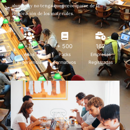
alumnos y no tenga que preocuparse de la
elaboración de los materiales.
+10
+ 500
162
Años
Packs
Empresas
Experiencia
Formativos
Registradas