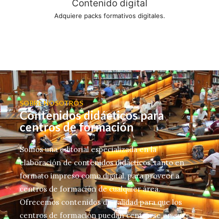
Contenido digital
Adquiere packs formativos digitales.
SOBRE NOSOTROS
Contenidos didácticos para
centros de formación
Somos una editorial especializada en la
elaboración de contenidos didácticos, tanto en
formato impreso como digital, para proveer a
centros de formación de cualquier área.
Ofrecemos contenidos de calidad para que los
centros de formación puedan centrarse en sus