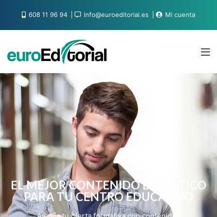
608 11 96 94
info@euroeditorial.es
Mi cuenta
EL MEJOR CONTENIDO DIDÁCTICO
PARA TU CENTRO EDUCATIVO
Amplía tu oferta formativa con contenidos