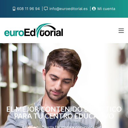
608 11 96 94
info@euroeditorial.es
Mi cuenta
EL MEJOR CONTENIDO DIDÁCTICO
PARA TU CENTRO EDUCATIVO
Amplía tu oferta formativa con contenidos