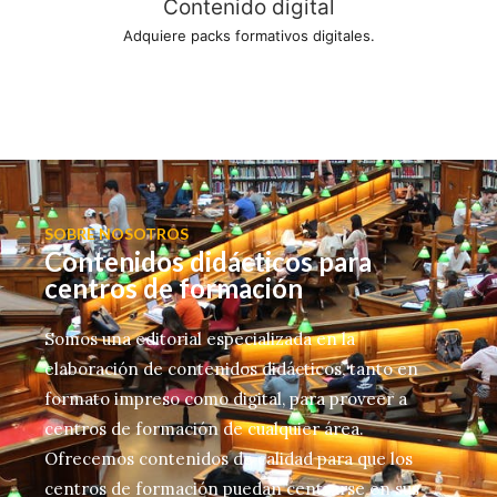
Contenido digital
Adquiere packs formativos digitales.
SOBRE NOSOTROS
Contenidos didácticos para
centros de formación
Somos una editorial especializada en la
elaboración de contenidos didácticos, tanto en
formato impreso como digital, para proveer a
centros de formación de cualquier área.
Ofrecemos contenidos de calidad para que los
centros de formación puedan centrarse en sus