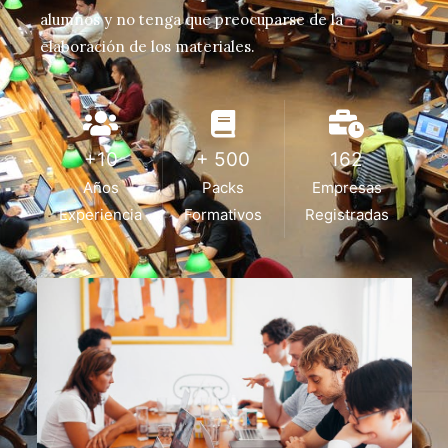
alumnos y no tenga que preocuparse de la
elaboración de los materiales.
+10
+ 500
162
Años
Packs
Empresas
Experiencia
Formativos
Registradas