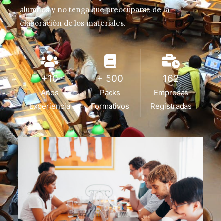
alumnos y no tenga que preocuparse de la
elaboración de los materiales.
+10
+ 500
162
Años
Packs
Empresas
Experiencia
Formativos
Registradas