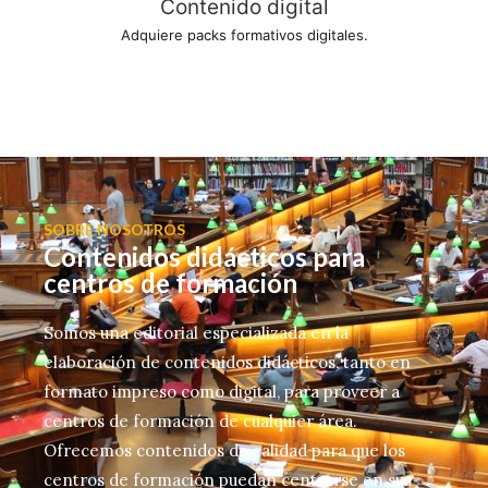
Contenido digital
Adquiere packs formativos digitales.
SOBRE NOSOTROS
Contenidos didácticos para
centros de formación
Somos una editorial especializada en la
elaboración de contenidos didácticos, tanto en
formato impreso como digital, para proveer a
centros de formación de cualquier área.
Ofrecemos contenidos de calidad para que los
centros de formación puedan centrarse en sus