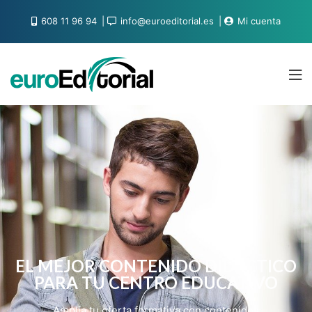
608 11 96 94
info@euroeditorial.es
Mi cuenta
EL MEJOR CONTENIDO DIDÁCTICO
PARA TU CENTRO EDUCATIVO
Amplía tu oferta formativa con contenidos