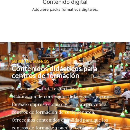
Contenido digital
Adquiere packs formativos digitales.
SOBRE NOSOTROS
Contenidos didácticos para
centros de formación
Somos una editorial especializada en la
elaboración de contenidos didácticos, tanto en
formato impreso como digital, para proveer a
centros de formación de cualquier área.
Ofrecemos contenidos de calidad para que los
centros de formación puedan centrarse en sus