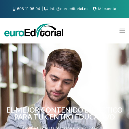
608 11 96 94
info@euroeditorial.es
Mi cuenta
EL MEJOR CONTENIDO DIDÁCTICO
PARA TU CENTRO EDUCATIVO
Amplía tu oferta formativa con contenidos