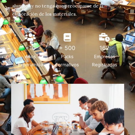
alumnos y no tenga que preocuparse de la
elaboración de los materiales.
+10
+ 500
162
Años
Packs
Empresas
Experiencia
Formativos
Registradas