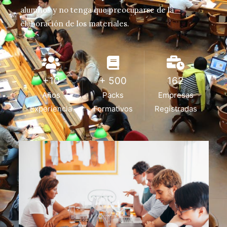
alumnos y no tenga que preocuparse de la
elaboración de los materiales.
+10
+ 500
162
Años
Packs
Empresas
Experiencia
Formativos
Registradas