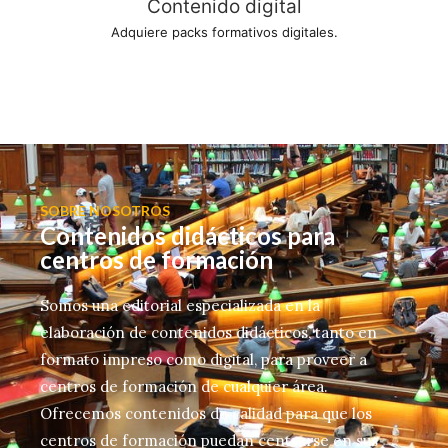
Contenido digital
Adquiere packs formativos digitales.
SOBRE NOSOTROS
Contenidos didácticos para
centros de formación
Somos una editorial especializada en la
elaboración de contenidos didácticos, tanto en
formato impreso como digital, para proveer a
centros de formación de cualquier área.
Ofrecemos contenidos de calidad para que los
centros de formación puedan centrarse en sus