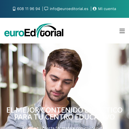
608 11 96 94
info@euroeditorial.es
Mi cuenta
EL MEJOR CONTENIDO DIDÁCTICO
PARA TU CENTRO EDUCATIVO
Amplía tu oferta formativa con contenidos