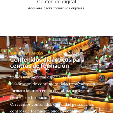
Contenido digital
Adquiere packs formativos digitales.
SOBRE NOSOTROS
Contenidos didácticos para
centros de formación
Somos una editorial especializada en la
elaboración de contenidos didácticos, tanto en
formato impreso como digital, para proveer a
centros de formación de cualquier área.
Ofrecemos contenidos de calidad para que los
centros de formación puedan centrarse en sus