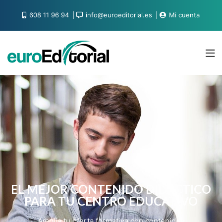
608 11 96 94
info@euroeditorial.es
Mi cuenta
EL MEJOR CONTENIDO DIDÁCTICO
PARA TU CENTRO EDUCATIVO
Amplía tu oferta formativa con contenidos