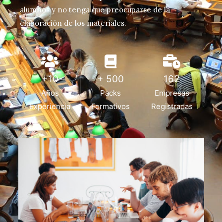
alumnos y no tenga que preocuparse de la
elaboración de los materiales.
+10
+ 500
162
Años
Packs
Empresas
Experiencia
Formativos
Registradas