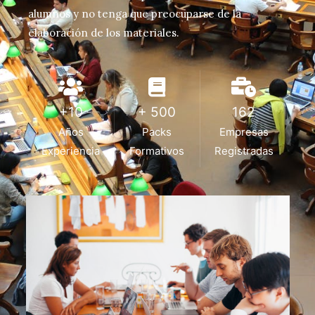
alumnos y no tenga que preocuparse de la
elaboración de los materiales.
+10
+ 500
162
Años
Packs
Empresas
Experiencia
Formativos
Registradas