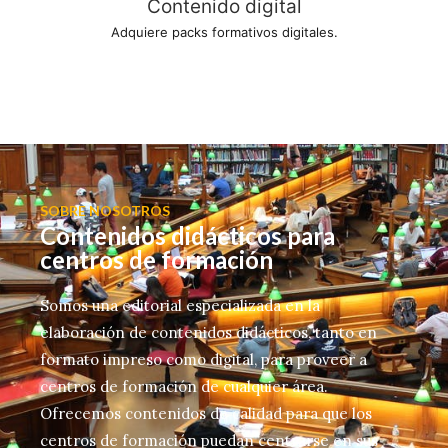
Contenido digital
Adquiere packs formativos digitales.
SOBRE NOSOTROS
Contenidos didácticos para
centros de formación
Somos una editorial especializada en la
elaboración de contenidos didácticos, tanto en
formato impreso como digital, para proveer a
centros de formación de cualquier área.
Ofrecemos contenidos de calidad para que los
centros de formación puedan centrarse en sus