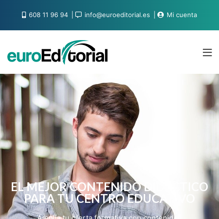
608 11 96 94
info@euroeditorial.es
Mi cuenta
EL MEJOR CONTENIDO DIDÁCTICO
PARA TU CENTRO EDUCATIVO
Amplía tu oferta formativa con contenidos