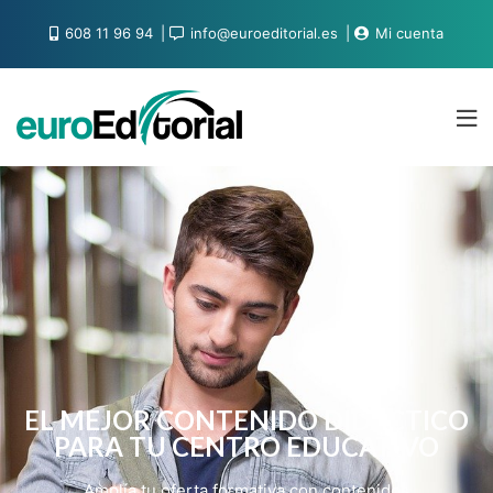
608 11 96 94
info@euroeditorial.es
Mi cuenta
EL MEJOR CONTENIDO DIDÁCTICO
PARA TU CENTRO EDUCATIVO
Amplía tu oferta formativa con contenidos