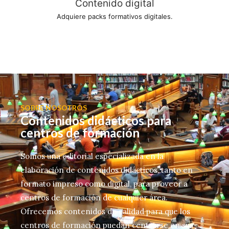
Contenido digital
Adquiere packs formativos digitales.
SOBRE NOSOTROS
Contenidos didácticos para
centros de formación
Somos una editorial especializada en la
elaboración de contenidos didácticos, tanto en
formato impreso como digital, para proveer a
centros de formación de cualquier área.
Ofrecemos contenidos de calidad para que los
centros de formación puedan centrarse en sus