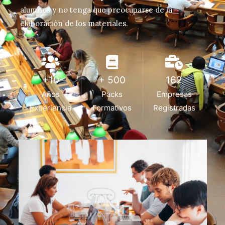
alumnos y no tenga que preocuparse de la
elaboración de los materiales.
+10
+ 500
162
Años
Packs
Empresas
Experiencia
Formativos
Registradas