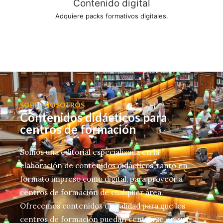
Contenido digital
Adquiere packs formativos digitales.
SOBRE NOSOTROS
Contenidos didácticos para
centros de formación
Somos una editorial especializada en la
elaboración de contenidos didácticos, tanto en
formato impreso como digital, para proveer a
centros de formación de cualquier área.
Ofrecemos contenidos de calidad para que los
centros de formación puedan centrarse en sus