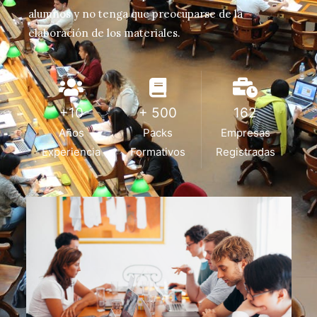
alumnos y no tenga que preocuparse de la
elaboración de los materiales.
+10
+ 500
162
Años
Packs
Empresas
Experiencia
Formativos
Registradas