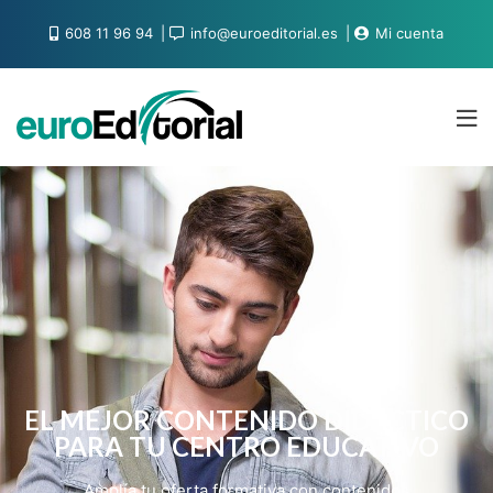
608 11 96 94
info@euroeditorial.es
Mi cuenta
EL MEJOR CONTENIDO DIDÁCTICO
PARA TU CENTRO EDUCATIVO
Amplía tu oferta formativa con contenidos