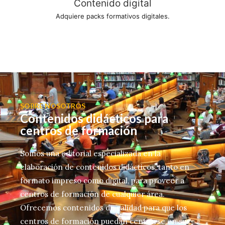
Contenido digital
Adquiere packs formativos digitales.
SOBRE NOSOTROS
Contenidos didácticos para
centros de formación
Somos una editorial especializada en la
elaboración de contenidos didácticos, tanto en
formato impreso como digital, para proveer a
centros de formación de cualquier área.
Ofrecemos contenidos de calidad para que los
centros de formación puedan centrarse en sus