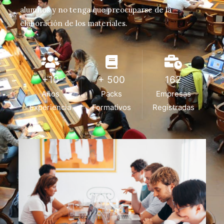
alumnos y no tenga que preocuparse de la
elaboración de los materiales.
+10
+ 500
162
Años
Packs
Empresas
Experiencia
Formativos
Registradas