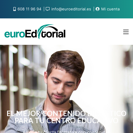
608 11 96 94
info@euroeditorial.es
Mi cuenta
EL MEJOR CONTENIDO DIDÁCTICO
PARA TU CENTRO EDUCATIVO
Amplía tu oferta formativa con contenidos