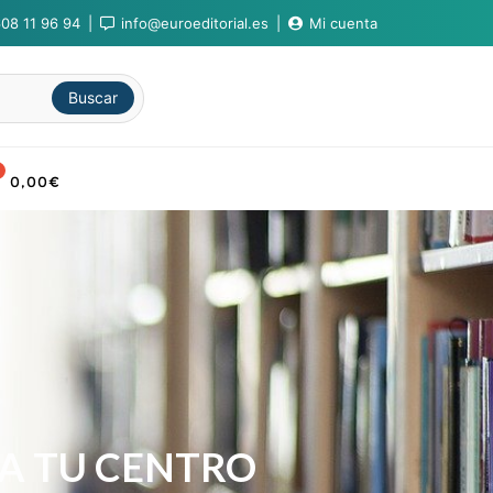
08 11 96 94
info@euroeditorial.es
Mi cuenta
Buscar
0,00
€
A TU CENTRO