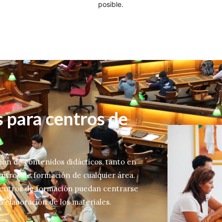
posible.
 para centros de
ción de contenidos didácticos, tanto en
entros de formación de cualquier área.
centros de formación puedan centrarse
 elaboración de los materiales.