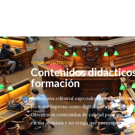
SOBRE NOSOTROS
Contenidos didácticos
formación
Somos una editorial especializada en la elabora
formato impreso como digital, para proveer a c
Ofrecemos contenidos de calidad para que los 
en sus alumnos y no tenga que preocuparse de la